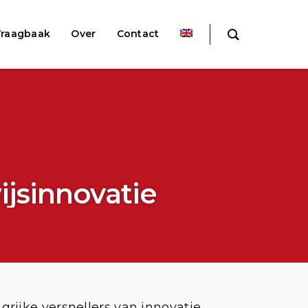
raagbaak
Over
Contact
jsinnovatie
rijke versnellers van innovatie