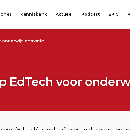
Zones
Kennisbank
Actueel
Podcast
EPIC
V
 onderwijsinnovatie
 EdTech voor onderwi
logy (EdTech) zijn de afgelopen decennia belang