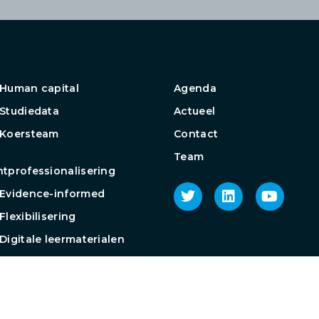
Human capital
Agenda
Studiedata
Actueel
 Koersteam
Contact
Team
tprofessionalisering
Evidence-informed
Flexibilisering
Digitale leermaterialen
roep Toetsen op afstand
groep
ijkvaardigheden