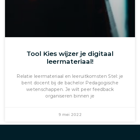
Tool Kies wijzer je digitaal
leermateriaal!
Relatie leermateriaal en leeruitkomsten Stel: je
bent docent bij de bachelor Pedagogische
wetenschappen. Je wilt peer feedback
organiseren binnen je
9 mei 2022