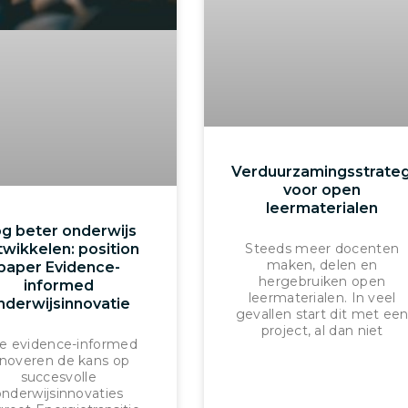
Verduurzamingsstrate
voor open
leermaterialen
g beter onderwijs
Steeds meer docenten
twikkelen: position
maken, delen en
paper Evidence-
hergebruiken open
informed
leermaterialen. In veel
nderwijsinnovatie
gevallen start dit met ee
project, al dan niet
e evidence-informed
nnoveren de kans op
succesvolle
onderwijsinnovaties