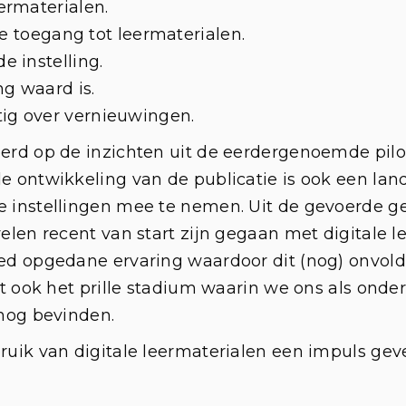
ermaterialen.
ge toegang tot leermaterialen.
 instelling.
ng waard is.
ig over vernieuwingen.
erd op de inzichten uit de eerdergenoemde pilot
j de ontwikkeling van de publicatie is ook
een lan
 instellingen mee te nemen. Uit de gevoerde ges
velen recent van start zijn gegaan met digitale 
reed opgedane ervaring waardoor dit (nog) onv
kt ook het prille stadium waarin we ons als onde
 nog bevinden.
bruik van digitale leermaterialen een impuls ge