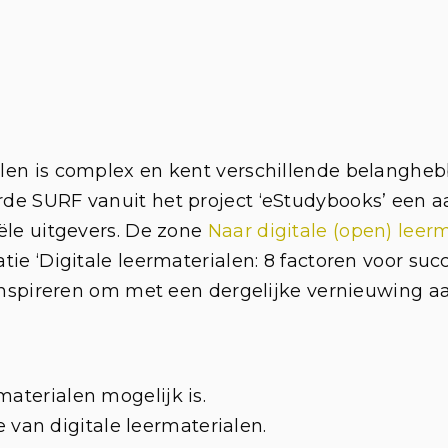
len i
s complex en kent verschillende belangheb
de SURF vanuit het project ‘eStudybooks’ een aa
ële uitgevers. De zone
Naar digitale (open) leer
tie ‘
Digitale leermaterialen:
8 factoren voor
suc
inspireren om met een dergelijke vernieuwing aa
materialen mogelijk is.
van digitale leermaterialen.