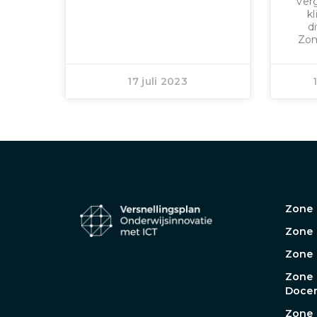
verg
kl
di
Zom
17 juli 2023
Zone 
Zone 
Zone
Zone
Docen
Zone 