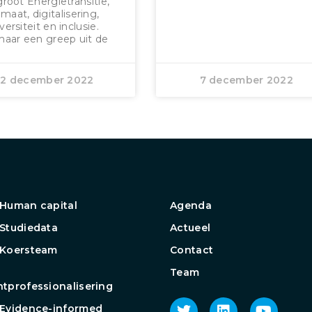
root Energietransitie,
imaat, digitalisering,
versiteit en inclusie.
aar een greep uit de
12 december 2022
7 december 2022
Human capital
Agenda
Studiedata
Actueel
 Koersteam
Contact
Team
tprofessionalisering
Evidence-informed