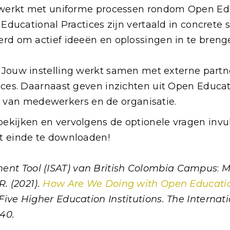
g werkt met uniforme processen rondom Open Edu
ducational Practices zijn vertaald in concrete 
d om actief ideeën en oplossingen in te breng
. Jouw instelling werkt samen met externe partn
ces. Daarnaast geven inzichten uit Open Educat
en van medewerkers en de organisatie.
bekijken en vervolgens de optionele vragen invul
et einde te downloaden!
ment Tool
(ISAT) van British Colombia Campus
:
M
R. (2021).
How Are We Doing with Open Education 
 Five Higher Education Institutions. The Interna
140.