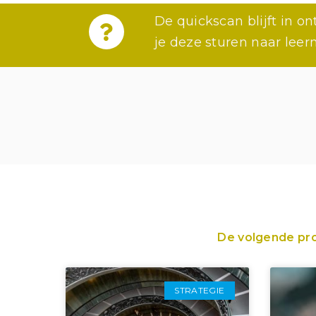
De quickscan blijft in 
je deze sturen naar leer
De volgende proj
STRATEGIE