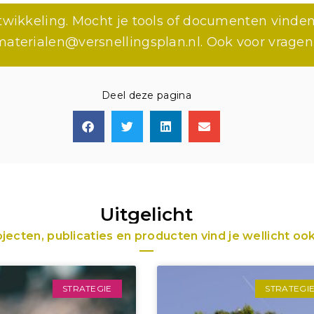
ontwikkeling. Mocht je tools of documenten vind
materialen@versnellingsplan.nl. Ook voor vragen 
Deel deze pagina
Uitgelicht
ecten, publicaties en producten vind je wellicht ook
STRATEGIE
STRATEGI