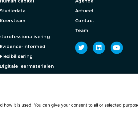
Human capital
Agenda
Studiedata
Actueel
 Koersteam
Contact
Team
tprofessionalisering
Evidence-informed
Flexibilisering
Digitale leermaterialen
roep Toetsen op afstand
groep
ijkvaardigheden
groep EdTech
d how it is used. You can give your consent to all or selected purpos