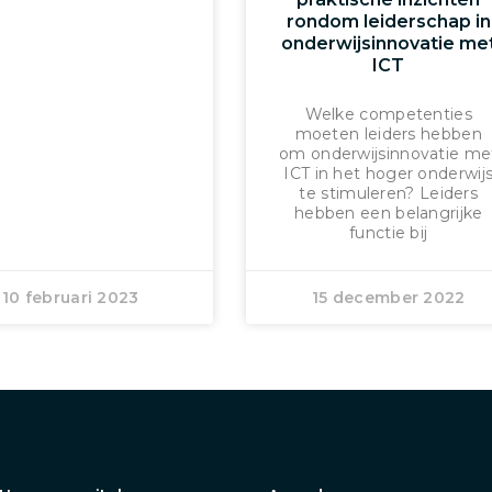
rondom leiderschap in
onderwijsinnovatie me
ICT
Welke competenties
moeten leiders hebben
om onderwijsinnovatie me
ICT in het hoger onderwij
te stimuleren? Leiders
hebben een belangrijke
functie bij
10 februari 2023
15 december 2022