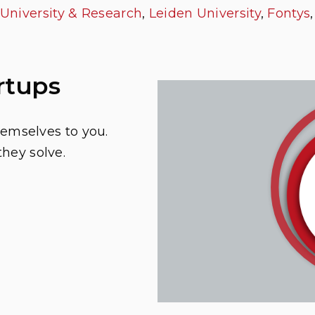
niversity & Research
,
Leiden University
,
Fontys
rtups
hemselves to you.
they solve.