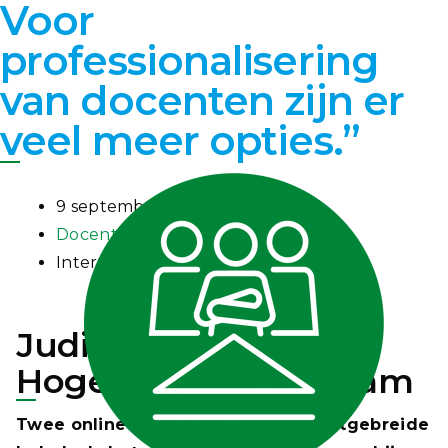
Voor
professionalisering
van docenten zijn er
veel meer opties.”
9 september 2020
Docentprofessionalisering
Interview
Judith Vennix van
Hogeschool Rotterdam
Twee online magazines, een flink uitgebreide