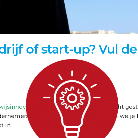
jf of start-up? Vul de 
rwijsinnovatie met EdTech
is inmiddels écht ges
rnemers in Nederland. Daarvoor vragen we je hu
t in.