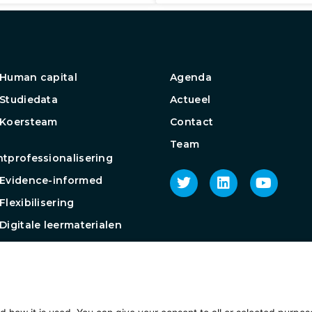
Human capital
Agenda
Studiedata
Actueel
 Koersteam
Contact
Team
tprofessionalisering
Evidence-informed
Flexibilisering
Digitale leermaterialen
roep Toetsen op afstand
groep
ijkvaardigheden
groep EdTech