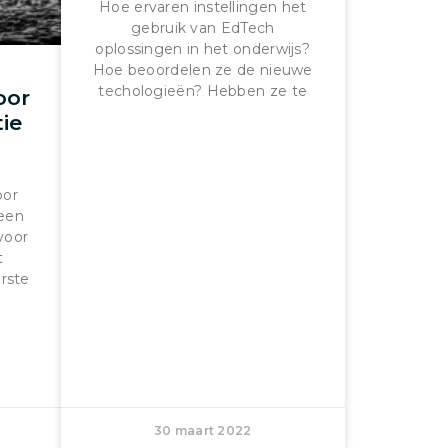
Hoe ervaren instellingen het
gebruik van EdTech
oplossingen in het onderwijs?
Hoe beoordelen ze de nieuwe
techologieën? Hebben ze te
oor
ie
oor
 een
voor
t
erste
30 maart 2022