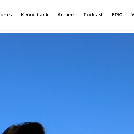
Zones
Kennisbank
Actueel
Podcast
EPIC
V