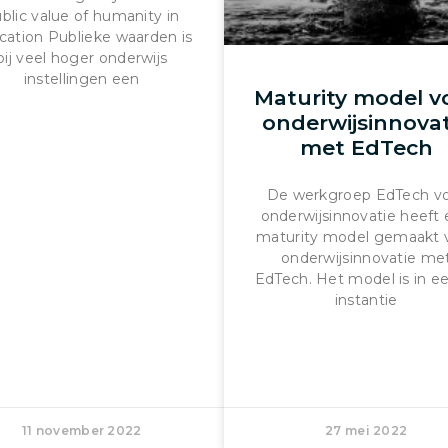
blic value of humanity in
cation Publieke waarden is
bij veel hoger onderwijs
instellingen een
Maturity model v
onderwijsinnovat
met EdTech
De werkgroep EdTech v
onderwijsinnovatie heeft
maturity model gemaakt 
onderwijsinnovatie me
EdTech. Het model is in e
instantie
11 november 2022
27 mei 2022