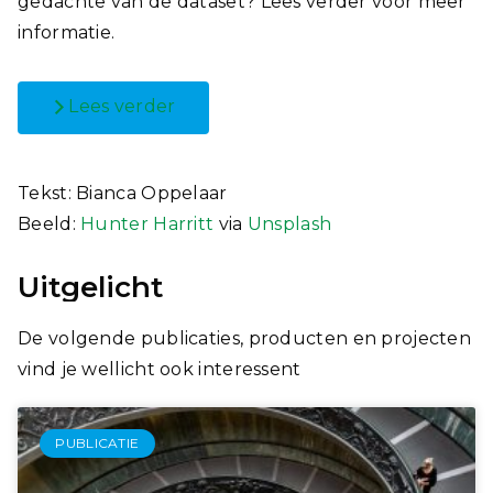
gedachte van de dataset? Lees verder voor meer
informatie.
Lees verder
Tekst: Bianca Oppelaar
Beeld:
Hunter Harritt
via
Unsplash
Uitgelicht
De volgende publicaties, producten en projecten
vind je wellicht ook interessent
PUBLICATIE