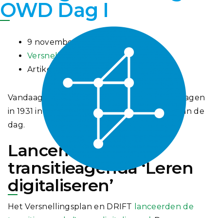
OWD Dag I
9 november 2021
Versnellingsplan
Artikel
Vandaag was dag I van de SURF Onderwijsdagen
in 1931 in Den Bosch. Lees hier het verslag van de
dag.
Lancering
transitieagenda ‘Leren
digitaliseren’
Het Versnellingsplan en DRIFT
lanceerden de