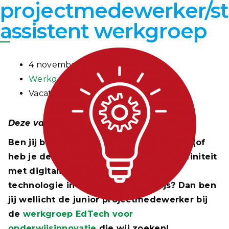
projectmedewerker/st
assistent werkgroep
4 november 2021
Werkgroep EdTech
Vacature
Deze vacature is inmiddels vervuld.
Ben jij bezig met een hbo/wo opleiding (of
heb je deze net afgerond) en heb je affiniteit
met digitalisering en de inzet van
technologie in het hoger onderwijs? Dan ben
jij wellicht de junior projectmedewerker bij
de
werkgroep EdTech voor
onderwijsinnovatie
die wij zoeken!