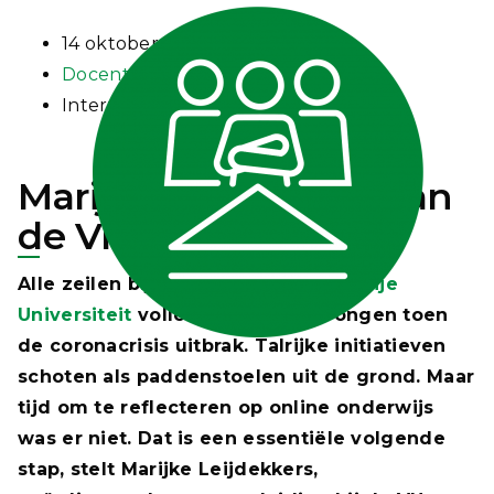
14 oktober 2020
Docentprofessionalisering
Interview
Marijke Leijdekkers van
de Vrije Universiteit
Alle zeilen bijzetten: daar was de
Vrije
Universiteit
volledig van doordrongen toen
de coronacrisis uitbrak. Talrijke initiatieven
schoten als paddenstoelen uit de grond. Maar
tijd om te reflecteren op online onderwijs
was er niet. Dat is een essentiële volgende
stap, stelt Marijke Leijdekkers,