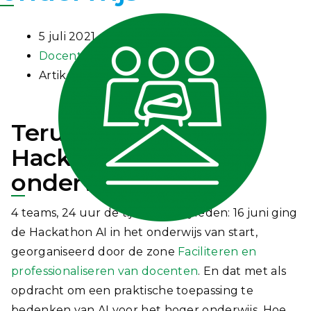
5 juli 2021
Docentprofessionalisering
Artikel
Terugblikken op de
Hackathon AI in het
onderwijs
4 teams, 24 uur de tijd en 3 juryleden: 16 juni ging
de Hackathon AI in het onderwijs van start,
georganiseerd door de zone
Faciliteren en
professionaliseren van docenten
. En dat met als
opdracht om een praktische toepassing te
bedenken van AI voor het hoger onderwijs. Hoe