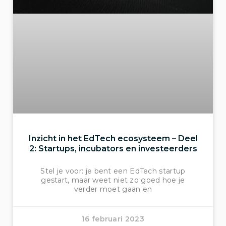
Inzicht in het EdTech ecosysteem – Deel
2: Startups, incubators en investeerders
Stel je voor: je bent een EdTech startup
gestart, maar weet niet zo goed hoe je
verder moet gaan en
16 februari 2023