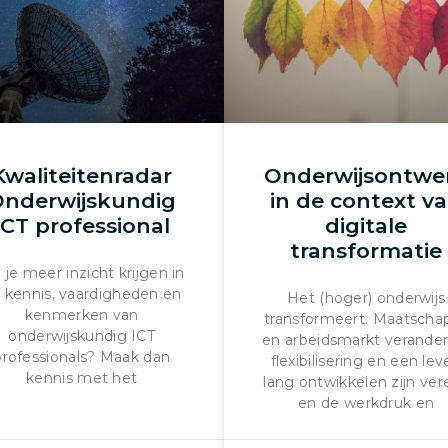
Kwaliteitenradar
Onderwijsontwe
nderwijskundig
in de context v
ICT professional
digitale
transformatie
 je meer inzicht krijgen in
 kennis, vaardigheden en
Het (hoger) onderwijs
kenmerken van
transformeert. Maatschap
onderwijskundig ICT
en arbeidsmarkt verander
professionals? Maak dan
flexibilisering en een le
kennis met het
lang ontwikkelen zijn vere
en de werkdruk en