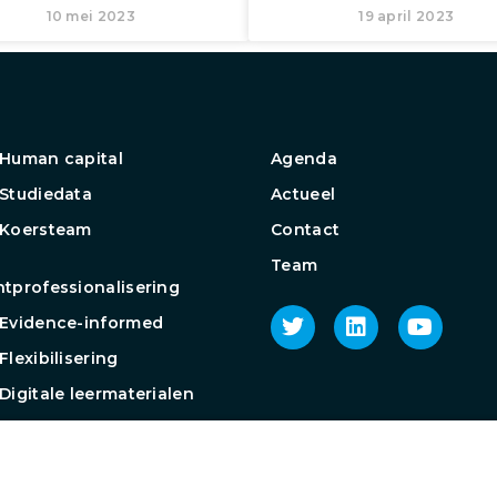
10 mei 2023
19 april 2023
Human capital
Agenda
Studiedata
Actueel
 Koersteam
Contact
Team
tprofessionalisering
Evidence-informed
Flexibilisering
Digitale leermaterialen
roep Toetsen op afstand
groep
ijkvaardigheden