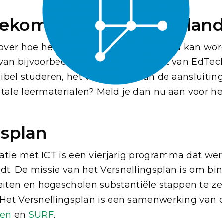
ekomst van het Nederland
n over hoe het hoger onderwijs verbeterd kan w
van bijvoorbeeld studiedata, de inzet van EdTech
bel studeren, het verbeteren van de aansluitin
itale leermaterialen? Meld je dan nu aan voor h
gsplan
tie met ICT is een vierjarig programma dat werk
dt. De missie van het Versnellingsplan is om bin
ten en hogescholen substantiële stappen te zet
. Het Versnellingsplan is een samenwerking van
len
en
SURF
.