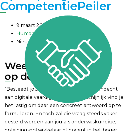
CompetentiePeiler
9 maart 2021
Human capital
Nieuws
Weet jij het antwoord
op deze vraag?
“Besteedt jouw opleiding voldoende aandacht
aan digitale vaardigheden?” Waarschijnlijk vind je
het lastig om daar een concreet antwoord op te
formuleren. En toch zal die vraag steeds vaker
gesteld worden aan jou als onderwijskundige,
opleidingsontwikkelaar of docent in het hoger