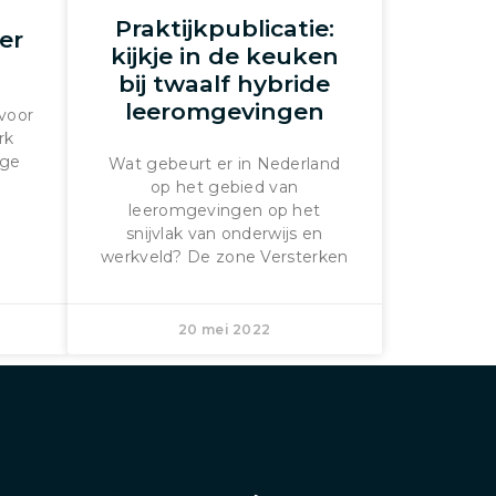
Praktijkpublicatie:
er
kijkje in de keuken
bij twaalf hybride
leeromgevingen
 voor
rk
ige
Wat gebeurt er in Nederland
op het gebied van
leeromgevingen op het
snijvlak van onderwijs en
werkveld? De zone Versterken
20 mei 2022