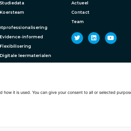
Studiedata
Actueel
 Koersteam
Contact
Team
tprofessionalisering
Evidence-informed
Flexibilisering
Digitale leermaterialen
roep Toetsen op afstand
groep
ijkvaardigheden
groep EdTech
d how it is used. You can give your consent to all or selected purpos
Privac