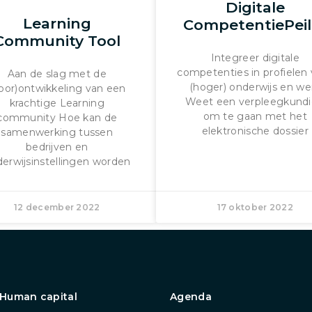
Digitale
Learning
CompetentiePeil
Community Tool
Integreer digitale
competenties in profielen
Aan de slag met de
(hoger) onderwijs en we
oor)ontwikkeling van een
Weet een verpleegkund
krachtige Learning
om te gaan met het
community Hoe kan de
elektronische dossier
samenwerking tussen
bedrijven en
erwijsinstellingen worden
12 december 2022
17 oktober 2022
Human capital
Agenda