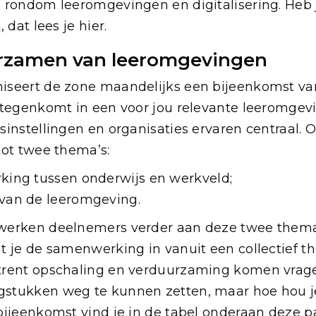
 rondom leeromgevingen en digitalisering. Heb
dat lees je hier.
urzamen van leeromgevingen
seert de zone maandelijks een bijeenkomst van 
 tegenkomt in een voor jou relevante leeromgevi
sinstellingen en organisaties ervaren centraal
tot twee thema’s:
king tussen onderwijs en werkveld;
 van de leeromgeving.
werken deelnemers verder aan deze twee thema’
 je de samenwerking in vanuit een collectief th
trent opschaling en verduurzaming komen vrage
stukken weg te kunnen zetten, maar hoe hou j
ijeenkomst vind je in de tabel onderaan deze pa