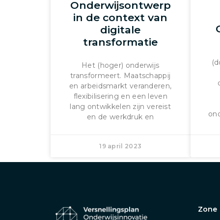
Onderwijsontwerp
in de context van
digitale
transformatie
(d
Het (hoger) onderwijs
transformeert. Maatschappij
en arbeidsmarkt veranderen,
flexibilisering en een leven
lang ontwikkelen zijn vereist
ond
en de werkdruk en
19 april 2023
Zone 