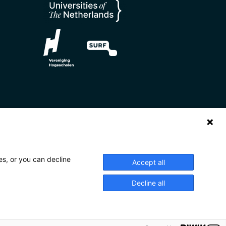
es, or you can decline
Accept all
Decline all
y
Disclaimer
Cookies
CC BY 4.0