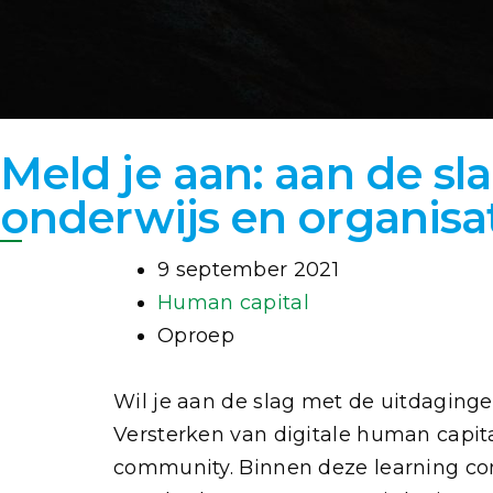
Meld je aan: aan de s
onderwijs en organisa
9 september 2021
Human capital
Oproep
Wil je aan de slag met de uitdaging
Versterken van digitale human capit
community. Binnen deze learning co