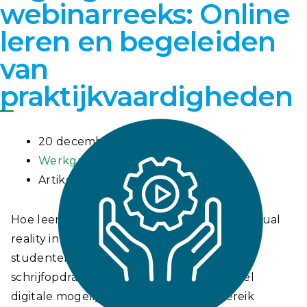
webinarreeks: Online
leren en begeleiden
van
praktijkvaardigheden
20 december 2021
Werkgroep Praktijkvaardigheden
Artikel
Hoe leer je studenten presenteren door virtual
reality in te zetten? Hoe kun je op afstand
studenten begeleiden tijdens stages,
schrijfopdrachten of veldwerk? Er zijn veel
digitale mogelijkheden binnen handbereik