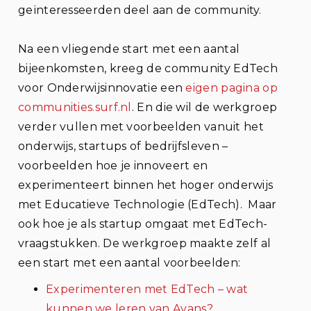
geïnteresseerden deel aan de community.
Na een vliegende start met een aantal
bijeenkomsten,
kreeg de community EdTech
voor Onderwijsinnovatie een
eigen pagina op
communities.surf.nl
. En die wil de werkgroep
verder vullen met voorbeelden vanuit het
onderwijs, startups of bedrijfsleven –
voorbeelden hoe je i
nnoveer
t
en
experimenteer
t binnen
het hoger onderwijs
met Educatieve Technologie (EdTech)
. Maar
ook hoe je als startup omgaat met EdTech-
vraagstukken. De werkgroep maakte zelf al
een start met een aantal voorbeelden:
Experimenteren met EdTech – wat
kunnen we leren van Avans?