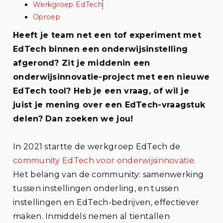
Werkgroep EdTech
Oproep
Heeft j
e
team net een tof experiment met
EdTech
binnen een onderwijsinstelling
afgerond? Zit je
middenin
een
onderwijsinnovatie-project met een nieuwe
EdTech
tool? Heb je een vraag, of
wil
je
juist je mening
over
een
EdTech
-vraagstuk
delen
? Dan zoeken we jou!
In 2021 startte de werkgroep EdTech de
community EdTech voor onderwijsinnovatie
.
Het belang van de community: samenwerking
tussen instellingen onderling, en tussen
instellingen en EdTech-bedrijven, effectiever
maken.
Inmiddels nemen al tientallen