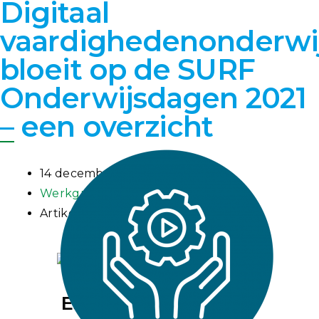
Digitaal
vaardighedenonderwi
bloeit op de SURF
Onderwijsdagen 2021
– een overzicht
14 december 2021
Werkgroep Praktijkvaardigheden
Artikel
Esther van der Linde