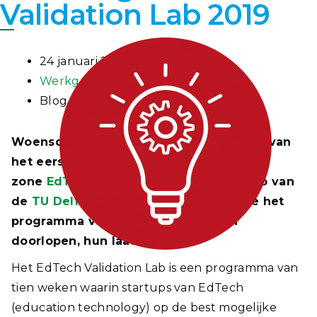
Validation Lab 2019
24 januari 2021
Werkgroep EdTech
Blog
Woensdag 22 januari vond de afsluiting van
het eerste
EdTech Validation Lab
van de
zone
EdTech
plaats. In het Teaching Lab van
de
TU Delft
gaven de acht startups die het
programma van tien weken hadden
doorlopen, hun laatste pitch.
Het EdTech Validation Lab is een programma van
tien weken waarin startups van EdTech
(education technology) op de best mogelijke